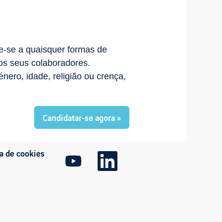
e-se a quaisquer formas de
dos seus colaboradores.
ro, idade, religião ou crença,
Candidatar-se agora »
ca de cookies
A
A
b
b
r
r
e
e
n
n
u
u
m
m
n
n